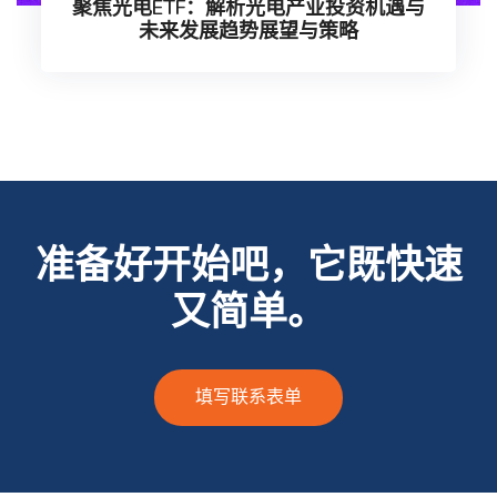
聚焦光电ETF：解析光电产业投资机遇与
未来发展趋势展望与策略
准备好开始吧，它既快速
又简单。
填写联系表单