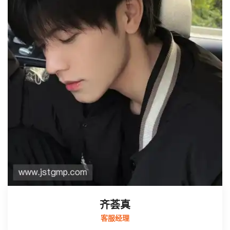
齐荟真
客服经理