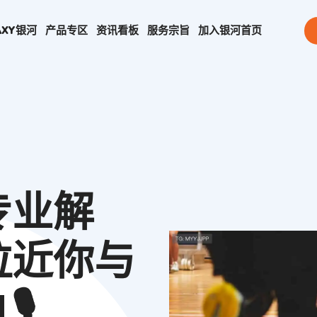
AXY银河
产品专区
资讯看板
服务宗旨
加入
银河首页
专业解
拉近你与
️