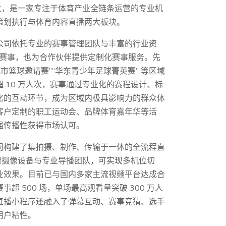
成立，是一家专注于体育产业全链条运营的专业机
策划执行与体育内容直播两大板块。
公司依托专业的赛事管理团队与丰富的行业资
P 赛事，也为合作伙伴提供定制化赛事服务。先
城市篮球邀请赛”“华东青少年足球菁英赛” 等区域
 10 万人次，赛事通过专业化的赛程设计、标
化的互动环节，成为区域内极具影响力的群众体
客户定制的职工运动会、品牌体育嘉年华等活
强传播性获得市场认可。
司构建了集拍摄、制作、传输于一体的全流程直
高清摄像设备与专业导播团队，可实现多机位切
业效果。目前已与国内多家主流视频平台达成合
超 500 场，单场最高观看量突破 300 万人
直播小程序还融入了弹幕互动、赛事竞猜、选手
用户粘性。