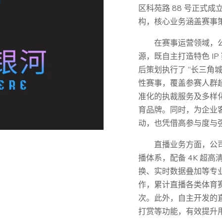
区科苑路 88 号正式
构，核心业务涵盖赛事
在赛事运营领域，
源，既自主打造特色 I
后策划执行了 “长三角
性赛事，覆盖参赛人群超
准化的执裁服务及多样
育品牌。同时，为企业
动，也凭借高参与度与
直播业务方面，公
播体系，配备 4K 超
换、实时数据叠加等专
作，累计直播各类体育赛事
次。此外，自主开发的
打赏等功能，有效提升